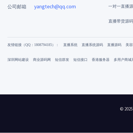
yangtech@qq.com
公司邮箱
一对一直播
直播带货源
友情链接（QQ：1808794185）：
直播系统
直播系统源码
直播源码
美容
深圳网站建设
商业源码网
短信群发
短信接口
香港服务器
多用户商城
© 20