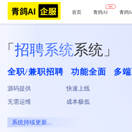
hot
首页
青鸽AI
青鸽Sa
相亲交友
相亲直播间
「
招聘系统
系统」
音/视频付
主营产品
家政系统
全职/兼职招聘
功能全面
多端
更多产品
服务列表+
+小程序+
源码提供
快速上线
无需运维
成本极低
系统持续更新...