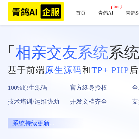
hot
首页
青鸽AI
青鸽Sa
相亲交友
相亲直播间
「
相亲交友系统
系
音/视频付
主营产品
基于前端
原生源码
和
TP+ PHP
后
家政系统
更多产品
服务列表+
+小程序+
100%原生源码
官方终身授权
全
技术培训/运维协助
开发文档齐全
支
系统持续更新...